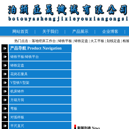
网站首页
|
关于我们
|
产品展示
|
企业博客
|
热门点击：
落地镗床工作台
|
铸铁平板
|
铸铁定盘
|
火工平板
|
划线定盘
|
检
产品导航 Product Navigation
铸铁平板/铸铁平台
铸铁定盘
花岗石量具
V型铁V型架
机床铸件
方箱方筒
弯板
对弧样板
平尺直尺
新闻列表 News