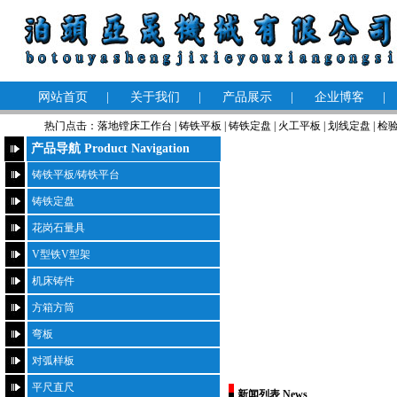
网站首页
|
关于我们
|
产品展示
|
企业博客
|
热门点击：
落地镗床工作台
|
铸铁平板
|
铸铁定盘
|
火工平板
|
划线定盘
|
检
产品导航 Product Navigation
铸铁平板/铸铁平台
铸铁定盘
花岗石量具
V型铁V型架
机床铸件
方箱方筒
弯板
对弧样板
平尺直尺
新闻列表 News