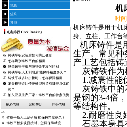
地轨
机
垫铁
时间
其他
机床铸件是用于机
点击排行 Click Ranking
身、立柱、工作台等
机床铸件
是
生产。常见种
铸铁平板安装后如何防止变形
产工艺包括铸
怎样辨别铸铁平台的精度
球墨铸铁平板与灰铸铁平板的区别
灰铸铁作为
铸铁平板人工刮研后 能保持精度多久？
1.
减震性能
铸铁平板多块拼接时，怎样保障精度
消失模铸造比传统砂型铸造有哪些具体优
灰铸铁中的
势？
泊头亚晟生产厂家：铸铁平台的特点优势
是钢的
3-4
倍，
等结构件。
技术信息
采购帮助
行业信息
-->
2.
耐磨性良
铸铁平板人工刮研后 能保持精度多久？
石墨本身具
铸铁平板多块拼接时，怎样保障精度