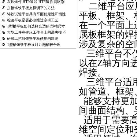
灰铁铸件 HT200 和 HT250 性能区别
二维平台
应
拼接铸铁平板支撑调平的方法
平板、框架、
铸铁试验平台具有平面稳定性和韧性
检验平板是否必须经过刮研工艺
在一个平面上
T型槽平板如何选择合适的t型槽尺寸
属板框架的焊
大型工件在镗床工作台上的装夹技巧
研磨工艺对铸铁平板硬度的影响
涉及复杂的空
T型槽铸铁平板设计几趟槽较合理
三维平台不
以在
Z
轴方向
焊接。
三维平台
适
如管道、框架
能够支持更
间曲面结构、
适用于需要
维空间定位和