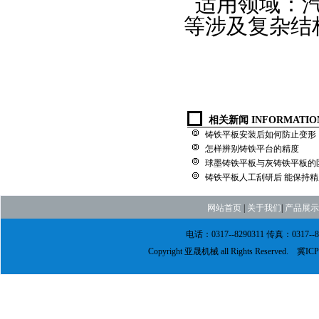
适用领域：
等涉及复杂结
相关新闻 INFORMATIO
铸铁平板安装后如何防止变形
怎样辨别铸铁平台的精度
球墨铸铁平板与灰铸铁平板的
铸铁平板人工刮研后 能保持
网站首页
|
关于我们
|
产品展示
电话：0317--8290311 传真：0317--
Copyright 亚晟机械 all Rights Reserved.
冀ICP