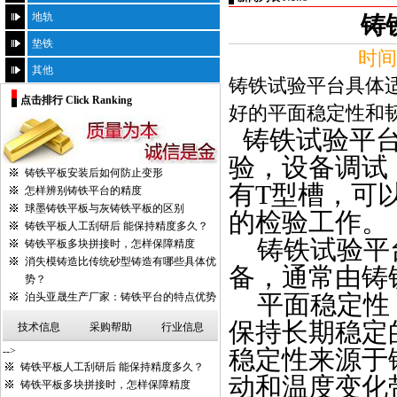
地轨
铸
垫铁
时间
其他
铸铁试验平台具体
点击排行 Click Ranking
好的平面稳定性和韧
铸铁试验平
验，设备调试
铸铁平板安装后如何防止变形
有
T
型槽，可
怎样辨别铸铁平台的精度
球墨铸铁平板与灰铸铁平板的区别
的检验工作。
铸铁平板人工刮研后 能保持精度多久？
铸铁试验平
铸铁平板多块拼接时，怎样保障精度
消失模铸造比传统砂型铸造有哪些具体优
备，通常由铸
势？
泊头亚晟生产厂家：铸铁平台的特点优势
平面稳定性
保持长期稳定
技术信息
采购帮助
行业信息
-->
稳定性来源于
铸铁平板人工刮研后 能保持精度多久？
动和温度变化
铸铁平板多块拼接时，怎样保障精度