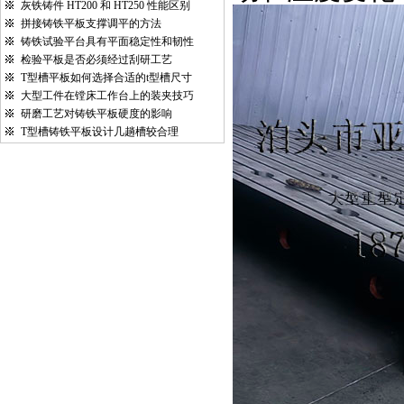
灰铁铸件 HT200 和 HT250 性能区别
拼接铸铁平板支撑调平的方法
铸铁试验平台具有平面稳定性和韧性
检验平板是否必须经过刮研工艺
T型槽平板如何选择合适的t型槽尺寸
大型工件在镗床工作台上的装夹技巧
研磨工艺对铸铁平板硬度的影响
T型槽铸铁平板设计几趟槽较合理