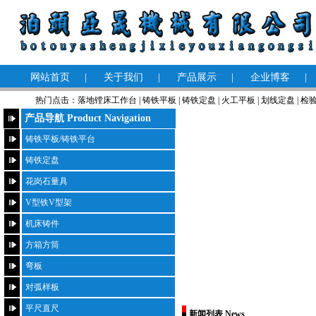
网站首页
|
关于我们
|
产品展示
|
企业博客
|
热门点击：
落地镗床工作台
|
铸铁平板
|
铸铁定盘
|
火工平板
|
划线定盘
|
检
产品导航 Product Navigation
铸铁平板/铸铁平台
铸铁定盘
花岗石量具
V型铁V型架
机床铸件
方箱方筒
弯板
对弧样板
平尺直尺
新闻列表 News