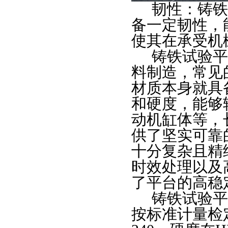
韧性：铸铁
备一定韧性，
使其在承受机
铸铁试验平
料制造，常见
材质本身就具
和硬度，能够
动机缸体等，
供了坚实可靠
十分复杂且精
时效处理以及
了平台的高稳
铸铁试验平
按标准计量检