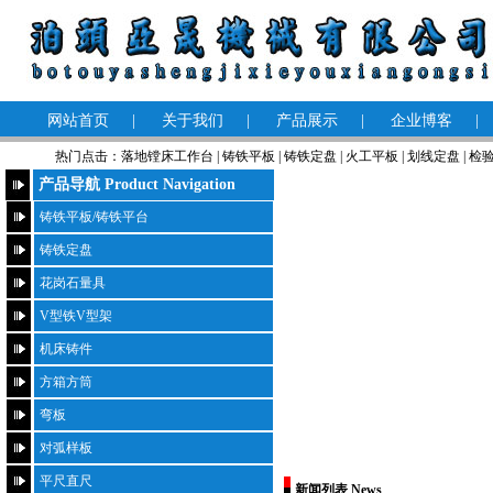
网站首页
|
关于我们
|
产品展示
|
企业博客
|
热门点击：
落地镗床工作台
|
铸铁平板
|
铸铁定盘
|
火工平板
|
划线定盘
|
检
产品导航 Product Navigation
铸铁平板/铸铁平台
铸铁定盘
花岗石量具
V型铁V型架
机床铸件
方箱方筒
弯板
对弧样板
平尺直尺
新闻列表 News