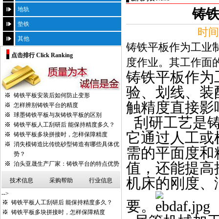
地轨
铸
垫铁
时间
其他
铸铁平板作为工业
点击排行 Click Ranking
度作业。其工作面的
铸铁平板
作为
验、划线、装
铸铁平板安装后如何防止变形
触精度直接影
怎样辨别铸铁平台的精度
球墨铸铁平板与灰铸铁平板的区别
刮研工艺是
铸铁平板人工刮研后 能保持精度多久？
它通过人工或
铸铁平板多块拼接时，怎样保障精度
消失模铸造比传统砂型铸造有哪些具体优
需的平面度和
势？
泊头亚晟生产厂家：铸铁平台的特点优势
值，还能提高
机床的刚度、
技术信息
采购帮助
行业信息
-->
要。
铸铁平板人工刮研后 能保持精度多久？
铸铁平板多块拼接时，怎样保障精度