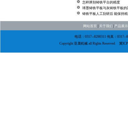
怎样辨别铸铁平台的精度
球墨铸铁平板与灰铸铁平板的
铸铁平板人工刮研后 能保持
网站首页
|
关于我们
|
产品展示
电话：0317--8290311 传真：0317--
Copyright 亚晟机械 all Rights Reserved.
冀ICP