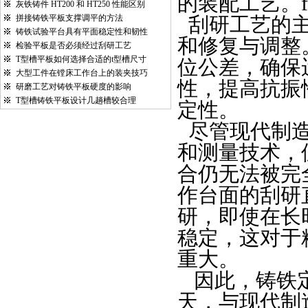
的装配工艺。
灰铁铸件 HT200 和 HT250 性能区别
拼接铸铁平板支撑调平的方法
刮研工艺的
铸铁试验平台具有平面稳定性和韧性
和修复与调整
检验平板是否必须经过刮研工艺
T型槽平板如何选择合适的t型槽尺寸
位公差，确保
大型工件在镗床工作台上的装夹技巧
性，提高抗振
研磨工艺对铸铁平板硬度的影响
T型槽铸铁平板设计几趟槽较合理
定性。
尽管现代制
和测量技术，
合仍无法被完
作台
面的刮研
研，即使在长
稳定，这对于
重大。
因此，
铸铁
天，与现代制