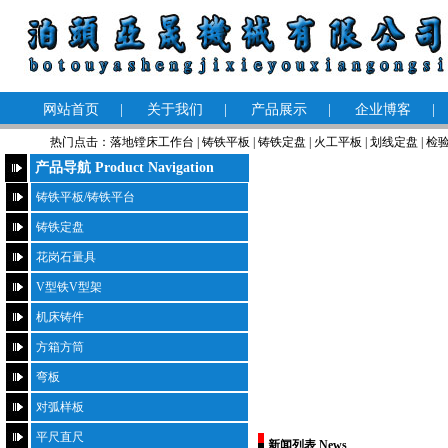
网站首页
|
关于我们
|
产品展示
|
企业博客
|
热门点击：
落地镗床工作台
|
铸铁平板
|
铸铁定盘
|
火工平板
|
划线定盘
|
检
产品导航 Product Navigation
铸铁平板/铸铁平台
铸铁定盘
花岗石量具
V型铁V型架
机床铸件
方箱方筒
弯板
对弧样板
平尺直尺
新闻列表 News