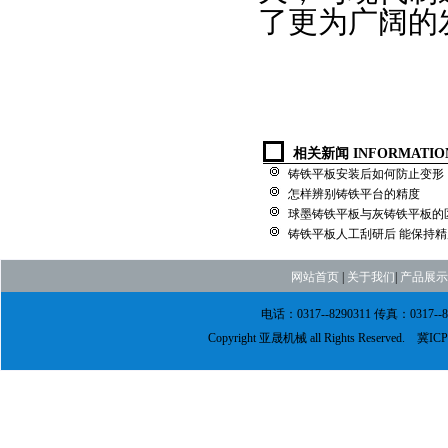
了更为广阔的
相关新闻 INFORMATIO
铸铁平板安装后如何防止变形
怎样辨别铸铁平台的精度
球墨铸铁平板与灰铸铁平板的
铸铁平板人工刮研后 能保持
网站首页
|
关于我们
|
产品展示
电话：0317--8290311 传真：0317--
Copyright 亚晟机械 all Rights Reserved.
冀ICP